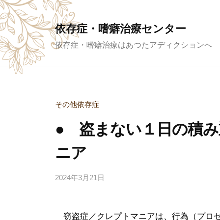
コ
ン
依存症・嗜癖治療センター
テ
依存症・嗜癖治療はあつたアディクションへ
ン
ツ
へ
ス
その他依存症
キ
ッ
● 盗まない１日の積
プ
ニア
2024年3月21日
b
y
a
窃盗症／クレプトマニアは、行為（プロセ
d