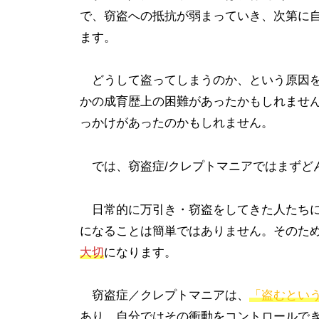
d
で、窃盗への抵抗が弱まっていき、次第に
i
ます。
c
t
どうして盗ってしまうのか、という原因を
i
かの成育歴上の困難があったかもしれませ
o
っかけがあったのかもしれません。
n
では、窃盗症/クレプトマニアではまずど
日常的に万引き・窃盗をしてきた人たちに
になることは簡単ではありません。そのた
大切
になります。
窃盗症／クレプトマニアは、
「盗むとい
あり、自分ではその衝動をコントロールで