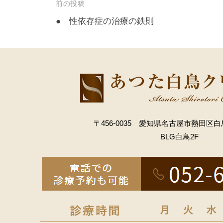
投
前の投稿
稿
● 性依存症の治療の鉄則
ナ
ビ
ゲ
ー
シ
ョ
〒456-0035 愛知県名古屋市熱田区白鳥
ン
BLG白鳥2F